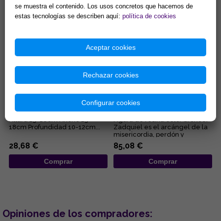
se muestra el contenido. Los usos concretos que hacemos de
Comprar
Comprar
estas tecnologías se describen aquí:
política de cookies
Aceptar cookies
Rechazar cookies
FIGURA RESINA DRAGON
FIGURA ARCANGEL ZADQUIEL
LEYENDO LIBRO 15X15X12CM
30X24X15 CM.
Configurar cookies
Altura 15-16cm Ancho 15-
Figura de resina color bronce.
18cm Profundidad 10-12cm...
Zadquiel es el arcángel de la
misericordia, perdón y
tolerancia, consuela a los...
28,68 €
85,08 €
Comprar
Comprar
Opiniones de los compradores: