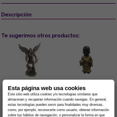
Descripción
Te sugerimos otros productos:
FIGURA ARCANGEL MIGUEL 24
FIGURA MONJE BUDA DE PIE
Esta página web usa cookies
CM
DORADO CON CUENCO
22.5X12X10 CM.
Este sitio web utiliza cookies y/o tecnologías similares que
Figura de resina color bronce.
El Buda es un título honorífico
almacenan y recuperan información cuando navegas. En general,
El arcángel Miguel es el
para todos los hombres que a
estas tecnologías pueden servir para finalidades muy diversas,
patrono de los policías y su
través de su propia fuerza han
como, por ejemplo, reconocerte como usuario, obtener información
insignia es el valor, la ...
alcanzado la ilumi...
57,84 €
11,96 €
sobre tus hábitos de navegación, o personalizar la forma en que