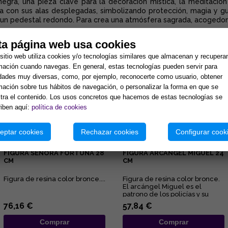
negra, una pieza clave para la decoración mística, la meditación
ia con sus alas desplegadas, simbolizando protección, magia y guí
e un pedestal redondo. Para crea una atmósfera sagrada, acogedora
ta página web usa cookies
tos:
sitio web utiliza cookies y/o tecnologías similares que almacenan y recupera
mación cuando navegas. En general, estas tecnologías pueden servir para
idades muy diversas, como, por ejemplo, reconocerte como usuario, obtener
mación sobre tus hábitos de navegación, o personalizar la forma en que se
ra el contenido. Los usos concretos que hacemos de estas tecnologías se
iben aquí:
política de cookies
eptar cookies
Rechazar cookies
Configurar cook
FIGURA SEÑORA FORTUNA 28
FIGURA ARCANGEL MIGUEL 24
CM
CM
Figura de resina color bronce....
Figura de resina color bronce.
El arcángel Miguel es el
patrono de los policías y su
insignia es el valor, la ...
76,16 €
57,84 €
Comprar
Comprar