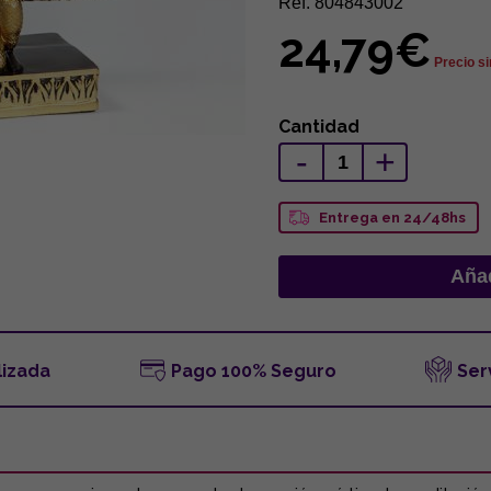
Ref. 804843002
24,79€
Precio si
Cantidad
-
+
Entrega en 24/48hs
lizada
Pago 100% Seguro
Ser