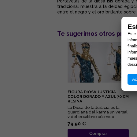
Portavelas de la diosa Isis dorada y 
tradicional muestra a la deidad egipc
entre el negro y el oro brillante sobr
Es
Te sugerimos otros produc
Este 
infor
final
infor
muest
descr
Ac
FIGURA DIOSA JUSTICIA
COLOR DORADO Y AZUL 70 CM
RESINA
La Diosa de la Justicia es la
guardiana del karma universal
y del equilibrio cósmico.
Representa la ley Divina...
79,90 €
Comprar