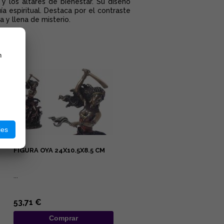
 y los altares de bienestar. Su diseño
a espiritual. Destaca por el contraste
 y llena de misterio.
n
ies
FIGURA OYA 24X10.5X8.5 CM
...
53,71 €
Comprar