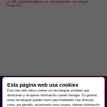
La URL especificada no se corresponde con ningún
Producto.
HORARIO PARTICULAR
Esta página web usa cookies
de Lunes a Viernes
Este sitio web utiliza cookies y/o tecnologías similares que
9:30 - 20:00
almacenan y recuperan información cuando navegas. En general,
Sábados
estas tecnologías pueden servir para finalidades muy diversas,
10:00 - 14:00 y 17:00 - 20:00
como, por ejemplo, reconocerte como usuario, obtener información
Domingos cerrado.