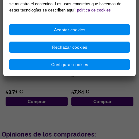
se muestra el contenido. Los usos concretos que hacemos de
Comprar
Comprar
estas tecnologías se describen aquí:
política de cookies
Aceptar cookies
Rechazar cookies
FIGURA OYA 24X10.5X8.5 CM
FIGURA IEMANJA 27 X 20 X 8.5
CM
Configurar cookies
...
...
53,71 €
57,84 €
Comprar
Comprar
Opiniones de los compradores: