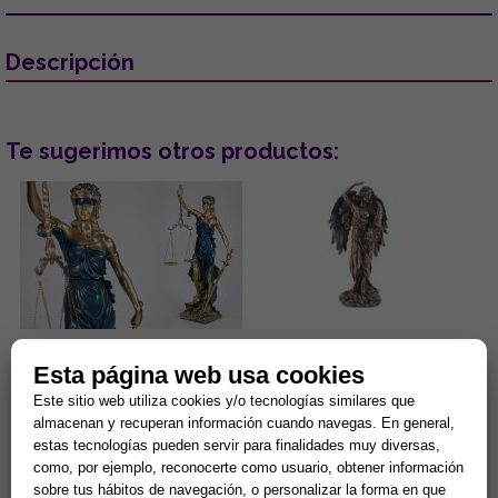
Descripción
Te sugerimos otros productos:
FIGURA DIOSA JUSTICIA
FIGURA SEÑORA FORTUNA 28
Esta página web usa cookies
COLOR DORADO Y AZUL 70 CM
CM
RESINA
Este sitio web utiliza cookies y/o tecnologías similares que
La Diosa de la Justicia es la
Figura de resina color bronce....
almacenan y recuperan información cuando navegas. En general,
guardiana del karma universal
estas tecnologías pueden servir para finalidades muy diversas,
y del equilibrio cósmico.
como, por ejemplo, reconocerte como usuario, obtener información
Representa la ley Divina...
79,90 €
76,16 €
sobre tus hábitos de navegación, o personalizar la forma en que