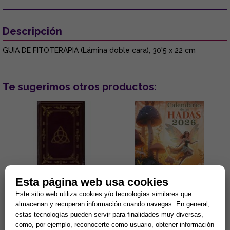
Descripción
GUIA DE FITOTERAPIA (Lámina doble cara), 30'5 x 22 cm
Te sugerimos otros productos:
Esta página web usa cookies
DIARIO MAGICO TRIKETA
CALENDARIO DE LAS HADAS
(LIBRO EN BLANCO 168 PAG.)
2026
Este sitio web utiliza cookies y/o tecnologías similares que
almacenan y recuperan información cuando navegas. En general,
...
Calendario de las Hadas 2026
estas tecnologías pueden servir para finalidades muy diversas,
...
como, por ejemplo, reconocerte como usuario, obtener información