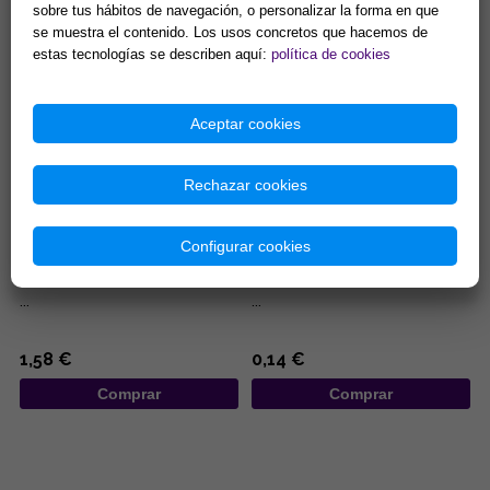
sobre tus hábitos de navegación, o personalizar la forma en que
10,84 €
7,40 €
se muestra el contenido. Los usos concretos que hacemos de
Comprar
Comprar
estas tecnologías se describen aquí:
política de cookies
Aceptar cookies
Rechazar cookies
Configurar cookies
BOLSA ANTELINA CON
BOLSA DE ORGANZA ROJA
PENTACULO 8,5X6,5CM
7X9CM
...
...
1,58 €
0,14 €
Comprar
Comprar