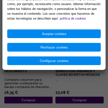
como, por ejemplo, reconocerte como usuario, obtener información
Lectura de la boda o
Lisa Charberlain sigue
convivencia de la pareja, del
ofreciédonos prácticos
sobre tus hábitos de navegación, o personalizar la forma en que
embarazo, de los negocios,
manuales para iniciarnos en las
se muestra el contenido. Los usos concretos que hacemos de
del pleito, de la salud... Éstas...
diferentes disciplinas
15,38 €
9,62 €
estas tecnologías se describen aquí:
política de cookies
esotérica...
Comprar
Comprar
Aceptar cookies
Rechazar cookies
Configurar cookies
EL TAROT DE MARSELLA, AL
TAROT DE MARSELLA:
DESCUBIERTO
SIMBOLOGÍA DINÁMICA Y
CLAVES SECRETAS MÁGICAS
Completo volumen para
...
aprender a interpretar la
baraja completa de Marsella....
16,35 €
23,08 €
Comprar
Comprar