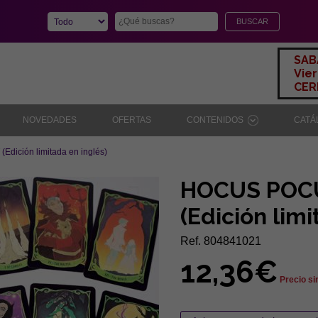
SAB
Vier
CERR
NOVEDADES
OFERTAS
CONTENIDOS
CAT
ición limitada en inglés)
HOCUS POC
(Edición limi
Ref. 804841021
12,36€
Precio si