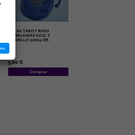
n
BOLSA TAROT RASO
EMBRUJADAS AZUL Y
AMARILLO 20X15 CM.
...
ies
5,00 €
Comprar