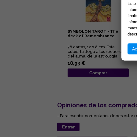
Este 
infor
final
infor
muest
SYMBOLON TAROT - The
descr
deck of Remembrance
78 cartas, 12 x 8 cm. Esta
Ac
cubierta llega a los recuerdos
del alma, de la astrología,
ideas personales, y el s...
18,93 €
Comprar
Opiniones de los comprad
- Para escribir comentarios debes estar r
Entrar