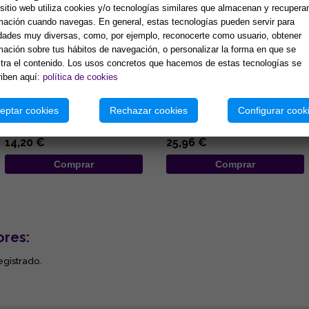
sitio web utiliza cookies y/o tecnologías similares que almacenan y recupera
mación cuando navegas. En general, estas tecnologías pueden servir para
idades muy diversas, como, por ejemplo, reconocerte como usuario, obtener
mación sobre tus hábitos de navegación, o personalizar la forma en que se
ra el contenido. Los usos concretos que hacemos de estas tecnologías se
SYMBOLON TAROT - POCKET
SANTA MUERTE TAROT
iben aquí:
política de cookies
(Multilingüe)
78 Cartas 9 x 6 cm. Versión
...
eptar cookies
Rechazar cookies
Configurar cook
inglés. THE DECK OF
REMEMBRANCE. Peter Orban,
Ingrid Zinnel and Thea Weller.
14,20 €
25,96 €
This ...
Comprar
Comprar
ores:
egistrado.