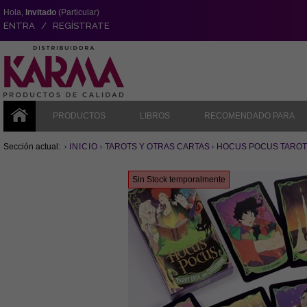
Hola,
Invitado
(Particular)
ENTRA / REGÍSTRATE
PRODUCTOS
LIBROS
RECOMENDADO PARA
Sección actual:
INICIO
TAROTS Y OTRAS CARTAS
HOCUS POCUS TAROT (Ed
Sin Stock temporalmente