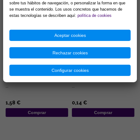
sobre tus hábitos de navegación, o personalizar la forma en que
10,84 €
7,40 €
se muestra el contenido. Los usos concretos que hacemos de
Comprar
Comprar
estas tecnologías se describen aquí:
política de cookies
Aceptar cookies
Rechazar cookies
Configurar cookies
BOLSA ANTELINA CON
BOLSA DE ORGANZA ROJA
PENTACULO 8,5X6,5CM
7X9CM
...
...
1,58 €
0,14 €
Comprar
Comprar