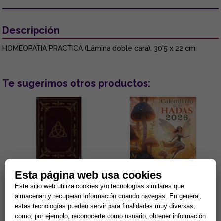
Descripción
HOMEOPATIA PRACTICA (Lámina doble cara), 30'5 x 22 cm
Te sugerimos otros productos:
Esta página web usa cookies
DIARIO MAGICO TRIKETA
CALENDARIO DE LAS HADAS
(LIBRO EN BLANCO 168 PAG.)
2026
Este sitio web utiliza cookies y/o tecnologías similares que
almacenan y recuperan información cuando navegas. En general,
...
Calendario de las Hadas 2026
estas tecnologías pueden servir para finalidades muy diversas,
...
como, por ejemplo, reconocerte como usuario, obtener información