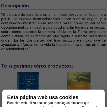
Descripción
"El objetivo de este libro es, en un inicio, desvelar, en la primera
parte, los nuevos descubrimientos sobre nuestro origen, y a
continuación mostrar, en la segunda parte, cómo aplicar estos
descubrimientos a nuestra vida cotidiana. En lugar de especular
sobre cómo apareció la primera célula en la Tierra, empezaré
como Darwin, en el momento que siguió a nuestro misterioso
origen. En las dos partes del libro incluyo ejercicios que te
ayudarán a afianzar en tu vida la trascendencia de los distintos
descubrimientos."
Te sugerimos otros productos:
Esta página web usa cookies
Este sitio web utiliza cookies y/o tecnologías similares que