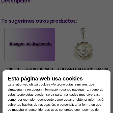
Descripción
Te sugerimos otros productos:
PENDIENTES ACERO DORADO
COLGANTE ACERO 3º CHAKRA
OJOS TURCOS COLOR LILA
MANIPURA PLEXO SOLAR.
CON PESTAÑAS BRILLANTES
(PARA DONUT)
Esta página web usa cookies
...
Manipura, chakra del ombligo,
Este sitio web utiliza cookies y/o tecnologías similares que
chakra del plexo solar: Se
almacenan y recuperan información cuando navegas. En general,
encuentra en la parte superior
del abdomen en la zona...
estas tecnologías pueden servir para finalidades muy diversas,
5,00 €
8,42 €
como, por ejemplo, reconocerte como usuario, obtener información
Comprar
Comprar
sobre tus hábitos de navegación, o personalizar la forma en que
se muestra el contenido. Los usos concretos que hacemos de