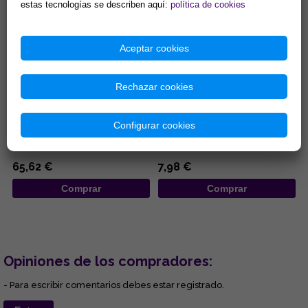
estas tecnologías se describen aquí:
política de cookies
Aceptar cookies
Rechazar cookies
COLGANTE PLATA MISU-
COLGANTE ACERO LOBO
DOMOE ZIRCONITAS
AULLANDO SOBRE LUNA CON
PENTACULO ENTRELAZADO
Configurar cookies
...
...
65,62 €
7,98 €
Comprar
Comprar
Opiniones de los compradores:
- Para escribir comentarios debes estar registrado.