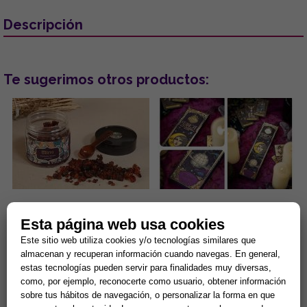
Descripción
Te sugerimos otros productos:
INCIENSO RESINA EN GRANO
INCIENSO TAROT DE
MIRRA. TARRO DE 100G
MARSELLA (Nag Champa y
Esta página web usa cookies
(INCLUYE CUCHARA
Olíbano)
Este sitio web utiliza cookies y/o tecnologías similares que
MEDIDORA)
Este incienso de resina en
...
almacenan y recuperan información cuando navegas. En general,
grano de exquisito aroma
viene presentado en un tarro
estas tecnologías pueden servir para finalidades muy diversas,
de 100 gr. que incluye, para ...
4,32 €
5,37 €
como, por ejemplo, reconocerte como usuario, obtener información
sobre tus hábitos de navegación, o personalizar la forma en que
Comprar
Comprar