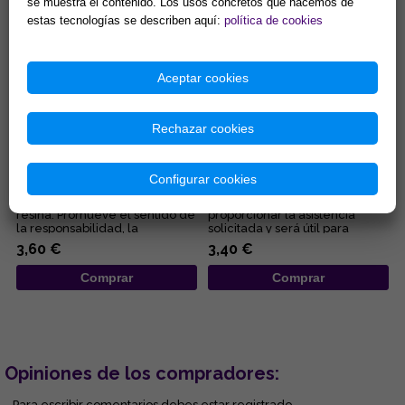
se muestra el contenido. Los usos concretos que hacemos de
estas tecnologías se describen aquí:
política de cookies
Aceptar cookies
Rechazar cookies
INCIENSO ESTORAQUE
INCIENSO 3 REYES (SOBRE 50
(SOBRE 50 GR APROX CON
GR APROX CON INSTR)
Configurar cookies
INSTR)
Delicioso aroma floral y de
Incienso 100% natural. Ayuda a
resina. Promueve el sentido de
proporcionar la asistencia
la responsabilidad, la
solicitada y será útil para
perseverancia y la lealtad. ...
resolver sus problemas e...
3,60 €
3,40 €
Comprar
Comprar
Opiniones de los compradores:
- Para escribir comentarios debes estar registrado.