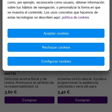
Este incienso de resina en
...
como, por ejemplo, reconocerte como usuario, obtener información
grano de exquisito aroma
sobre tus hábitos de navegación, o personalizar la forma en que
viene presentado en un tarro
de 100 gr. que incluye, para ...
se muestra el contenido. Los usos concretos que hacemos de
4,32 €
5,37 €
estas tecnologías se describen aquí:
política de cookies
Comprar
Comprar
Aceptar cookies
Rechazar cookies
Configurar cookies
INCIENSO ESTORAQUE
INCIENSO 3 REYES (SOBRE 50
(SOBRE 50 GR APROX CON
GR APROX CON INSTR)
INSTR)
Delicioso aroma floral y de
Incienso 100% natural. Ayuda a
resina. Promueve el sentido de
proporcionar la asistencia
la responsabilidad, la
solicitada y será útil para
perseverancia y la lealtad. ...
resolver sus problemas e...
3,60 €
3,40 €
Comprar
Comprar