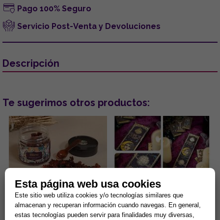
Pago 100% Seguro
Servicio Post-Venta y Devoluciones
Descripción
Te sugerimos otros productos:
Esta página web usa cookies
Este sitio web utiliza cookies y/o tecnologías similares que
INCIENSO RESINA EN GRANO
INCIENSO TAROT DE
MIRRA. TARRO DE 100G
MARSELLA (Nag Champa y
almacenan y recuperan información cuando navegas. En general,
(INCLUYE CUCHARA
Olíbano)
estas tecnologías pueden servir para finalidades muy diversas,
MEDIDORA)