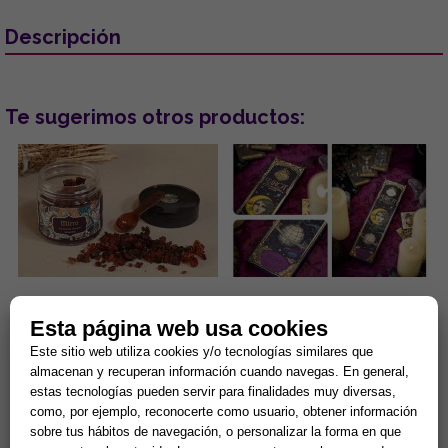
Descripción
Te sugerimos otros productos:
INCIENSO RESINA EN GRANO
INCIENSO TAROT DE
MIRRA. TARRO DE 100G
MARSELLA (Nag Champa y
Esta página web usa cookies
(INCLUYE CUCHARA
Olíbano)
Este sitio web utiliza cookies y/o tecnologías similares que
MEDIDORA)
Este incienso de resina en
...
almacenan y recuperan información cuando navegas. En general,
grano de exquisito aroma
viene presentado en un tarro
estas tecnologías pueden servir para finalidades muy diversas,
de 100 gr. que incluye, para ...
4,32 €
5,37 €
como, por ejemplo, reconocerte como usuario, obtener información
sobre tus hábitos de navegación, o personalizar la forma en que
Comprar
Comprar