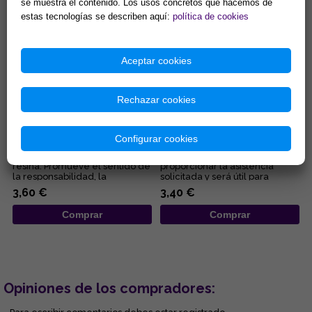
se muestra el contenido. Los usos concretos que hacemos de
estas tecnologías se describen aquí:
política de cookies
Aceptar cookies
Rechazar cookies
INCIENSO ESTORAQUE
INCIENSO 3 REYES (SOBRE 50
(SOBRE 50 GR APROX CON
GR APROX CON INSTR)
Configurar cookies
INSTR)
Delicioso aroma floral y de
Incienso 100% natural. Ayuda a
resina. Promueve el sentido de
proporcionar la asistencia
la responsabilidad, la
solicitada y será útil para
perseverancia y la lealtad. ...
resolver sus problemas e...
3,60 €
3,40 €
Comprar
Comprar
Opiniones de los compradores: