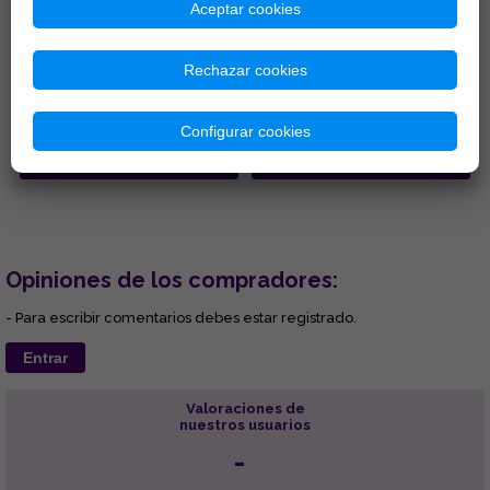
Aceptar cookies
INCIENSO ESTORAQUE
INCIENSO 3 REYES (SOBRE 50
(SOBRE 50 GR APROX CON
GR APROX CON INSTR)
INSTR)
Rechazar cookies
Delicioso aroma floral y de
Incienso 100% natural. Ayuda a
resina. Promueve el sentido de
proporcionar la asistencia
la responsabilidad, la
solicitada y será útil para
perseverancia y la lealtad. ...
resolver sus problemas e...
3,60 €
3,40 €
Configurar cookies
Comprar
Comprar
Opiniones de los compradores:
- Para escribir comentarios debes estar registrado.
Entrar
Valoraciones de
nuestros usuarios
-