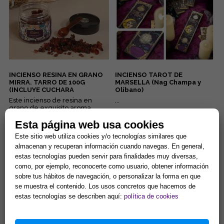
INCIENSO RESINA EN GRANO
INCIENSO TAROT DE
MIRRA. TARRO DE 100G
MARSELLA (Nag Champa y
(INCLUYE CUCHARA
Olíbano)
MEDIDORA)
Este incienso de resina en
...
grano de exquisito aroma
viene presentado en un tarro
Esta página web usa cookies
de 100 gr. que incluye, para ...
4,32 €
5,37 €
Este sitio web utiliza cookies y/o tecnologías similares que
Comprar
Comprar
almacenan y recuperan información cuando navegas. En general,
estas tecnologías pueden servir para finalidades muy diversas,
como, por ejemplo, reconocerte como usuario, obtener información
sobre tus hábitos de navegación, o personalizar la forma en que
se muestra el contenido. Los usos concretos que hacemos de
estas tecnologías se describen aquí:
política de cookies