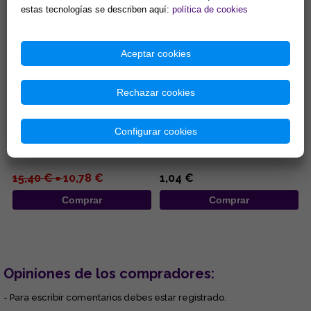
estas tecnologías se describen aquí:
política de cookies
Aceptar cookies
Rechazar cookies
INCENSARIO MADERA
INCENSARIOS DE MADERA 25,5
REDONDO 10X11CM
CM
Configurar cookies
...
...
15,40 € =
10,78 €
1,04 €
Comprar
Comprar
Opiniones de los compradores:
- Para escribir comentarios debes estar registrado.