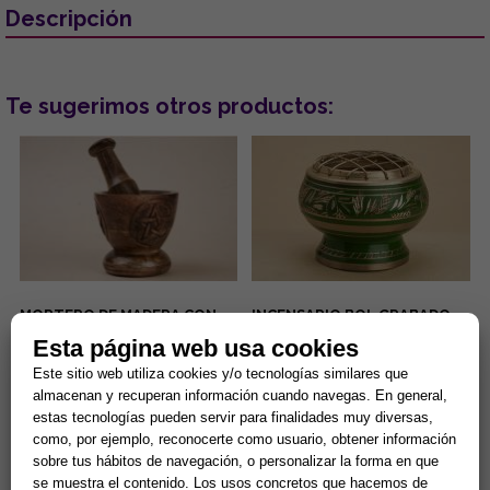
Descripción
Te sugerimos otros productos:
MORTERO DE MADERA CON
INCENSARIO BOL GRABADO
PENTAGRAMA 8 X 10 CM (150
COLOR VERDE 5.5X5 CMS
Esta página web usa cookies
GRMS)
El mortero de madera con
...
Este sitio web utiliza cookies y/o tecnologías similares que
pentagrama de 8 x 10 cm (150
almacenan y recuperan información cuando navegas. En general,
gramos) es una herramienta
estas tecnologías pueden servir para finalidades muy diversas,
esotérica para el uso en alta...
14,90 €
13,94 €
como, por ejemplo, reconocerte como usuario, obtener información
sobre tus hábitos de navegación, o personalizar la forma en que
Comprar
Comprar
se muestra el contenido. Los usos concretos que hacemos de