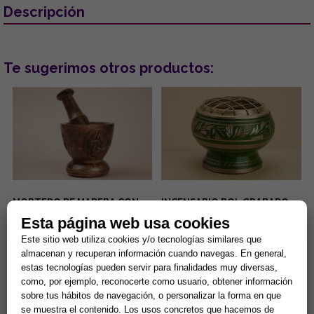
Descripción
Te sugerimos otros productos:
MORTERO DE MADERA CON
INCENSARIO BOL GRABADO
PENTAGRAMA 8 X 10 CM (150
COLOR VERDE 5.5X5 CMS
Esta página web usa cookies
GRMS)
El mortero de madera con
...
Este sitio web utiliza cookies y/o tecnologías similares que
pentagrama de 8 x 10 cm (150
almacenan y recuperan información cuando navegas. En general,
gramos) es una herramienta
estas tecnologías pueden servir para finalidades muy diversas,
esotérica para el uso en alta...
14,90 €
13,94 €
como, por ejemplo, reconocerte como usuario, obtener información
sobre tus hábitos de navegación, o personalizar la forma en que
Comprar
Comprar
se muestra el contenido. Los usos concretos que hacemos de