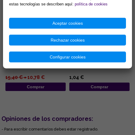
estas tecnologías se describen aquí:
política de cookies
Aceptar cookies
Rechazar cookies
INCENSARIO MADERA
INCENSARIOS DE MADERA 25,5
REDONDO 10X11CM
CM
Configurar cookies
...
...
15,40 € =
10,78 €
1,04 €
Comprar
Comprar
Opiniones de los compradores:
- Para escribir comentarios debes estar registrado.