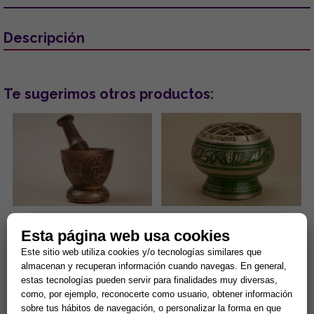
Descripción
Te sugerimos otros productos:
MORTERO DE MADERA CON
INCENSARIO BOL GRABADO
Esta página web usa cookies
PENTAGRAMA 8 X 10 CM (150
COLOR VERDE 5.5X5 CMS
GRMS)
Este sitio web utiliza cookies y/o tecnologías similares que
El mortero de madera con
...
almacenan y recuperan información cuando navegas. En general,
pentagrama de 8 x 10 cm (150
estas tecnologías pueden servir para finalidades muy diversas,
gramos) es una herramienta
como, por ejemplo, reconocerte como usuario, obtener información
esotérica para el uso en alta...
14,90 €
13,94 €
sobre tus hábitos de navegación, o personalizar la forma en que