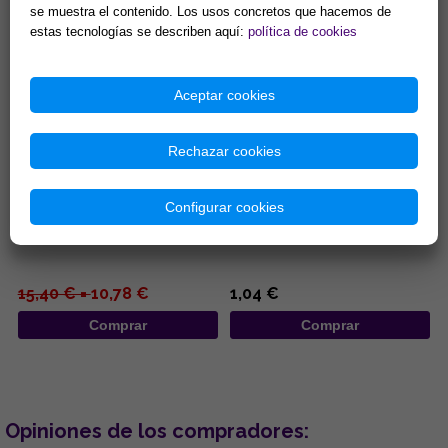
Comprar
Comprar
se muestra el contenido. Los usos concretos que hacemos de
estas tecnologías se describen aquí:
política de cookies
Aceptar cookies
Rechazar cookies
INCENSARIO MADERA
INCENSARIOS DE MADERA 25,5
REDONDO 10X11CM
CM
Configurar cookies
...
...
15,40 € =
10,78 €
1,04 €
Comprar
Comprar
Opiniones de los compradores: