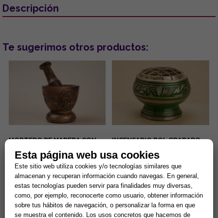
Descripción
Te sugerimos otros productos:
MORTERO DE MADERA CON
INCENSARIO BOL GRABADO
PENTAGRAMA 8 X 10 CM (150
COLOR VERDE 5.5X5 CMS
Esta página web usa cookies
GRMS)
El mortero de madera con
...
Este sitio web utiliza cookies y/o tecnologías similares que
pentagrama de 8 x 10 cm (150
almacenan y recuperan información cuando navegas. En general,
gramos) es una herramienta
estas tecnologías pueden servir para finalidades muy diversas,
esotérica para el uso en alta...
14,90 €
13,94 €
como, por ejemplo, reconocerte como usuario, obtener información
sobre tus hábitos de navegación, o personalizar la forma en que
Comprar
Comprar
se muestra el contenido. Los usos concretos que hacemos de