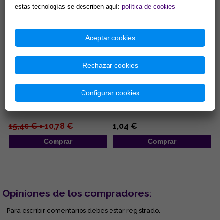
estas tecnologías se describen aquí:
política de cookies
Aceptar cookies
Rechazar cookies
INCENSARIO MADERA
INCENSARIOS DE MADERA 25,5
REDONDO 10X11CM
CM
Configurar cookies
...
...
15,40 € =
10,78 €
1,04 €
Comprar
Comprar
Opiniones de los compradores:
- Para escribir comentarios debes estar registrado.