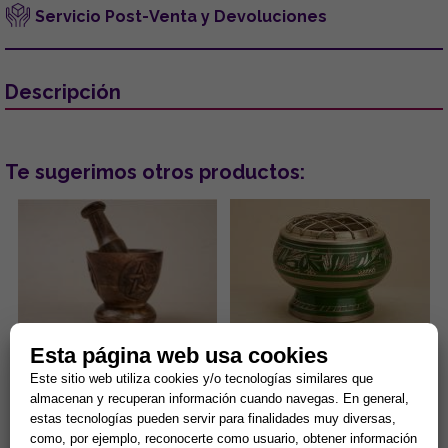
Servicio Post-Venta y Devoluciones
Descripción
Te sugerimos otros productos:
Esta página web usa cookies
MORTERO DE MADERA CON
INCENSARIO BOL GRABADO
PENTAGRAMA 8 X 10 CM (150
COLOR VERDE 5.5X5 CMS
Este sitio web utiliza cookies y/o tecnologías similares que
GRMS)
almacenan y recuperan información cuando navegas. En general,
El mortero de madera con
...
estas tecnologías pueden servir para finalidades muy diversas,
pentagrama de 8 x 10 cm (150
como, por ejemplo, reconocerte como usuario, obtener información
gramos) es una herramienta