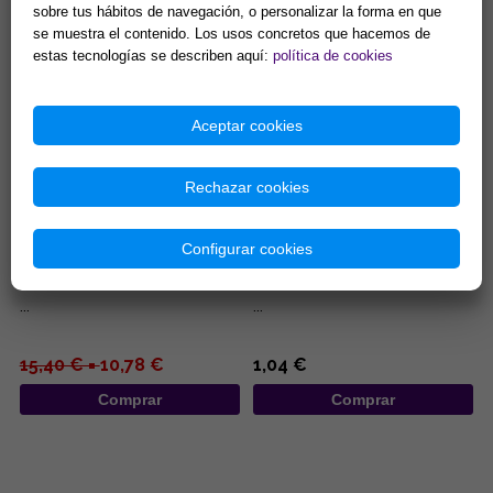
esotérica para el uso en alta...
sobre tus hábitos de navegación, o personalizar la forma en que
14,90 €
13,94 €
se muestra el contenido. Los usos concretos que hacemos de
Comprar
Comprar
estas tecnologías se describen aquí:
política de cookies
Aceptar cookies
Rechazar cookies
Configurar cookies
INCENSARIO MADERA
INCENSARIOS DE MADERA 25,5
REDONDO 10X11CM
CM
...
...
15,40 € =
10,78 €
1,04 €
Comprar
Comprar