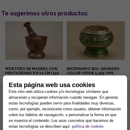
Te sugerimos otros productos:
MORTERO DE MADERA CON
INCENSARIO BOL GRABADO
PENTAGRAMA 8 X 10 CM (150
COLOR VERDE 5.5X5 CMS
GRMS)
El mortero de madera con
...
Esta página web usa cookies
pentagrama de 8 x 10 cm (150
Este sitio web utiliza cookies y/o tecnologías similares que
gramos) es una herramienta
esotérica para el uso en alta...
almacenan y recuperan información cuando navegas. En general,
14,90 €
13,94 €
estas tecnologías pueden servir para finalidades muy diversas,
Comprar
Comprar
como, por ejemplo, reconocerte como usuario, obtener información
sobre tus hábitos de navegación, o personalizar la forma en que
se muestra el contenido. Los usos concretos que hacemos de
estas tecnologías se describen aquí:
política de cookies