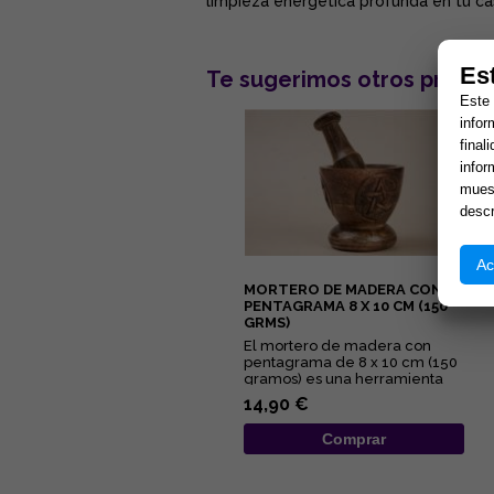
limpieza energética profunda en tu cas
Es
Te sugerimos otros produc
Este 
infor
final
infor
muest
descr
Ac
MORTERO DE MADERA CON
PENTAGRAMA 8 X 10 CM (150
GRMS)
El mortero de madera con
pentagrama de 8 x 10 cm (150
gramos) es una herramienta
esotérica para el uso en alta...
14,90 €
Comprar