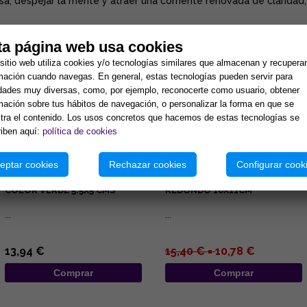
a, despejar la mente y atraer una corriente renovada de claridad, 
ta página web usa cookies
tos:
sitio web utiliza cookies y/o tecnologías similares que almacenan y recupera
mación cuando navegas. En general, estas tecnologías pueden servir para
idades muy diversas, como, por ejemplo, reconocerte como usuario, obtener
mación sobre tus hábitos de navegación, o personalizar la forma en que se
ra el contenido. Los usos concretos que hacemos de estas tecnologías se
iben aquí:
política de cookies
eptar cookies
Rechazar cookies
Configurar cook
INCENSARIO BOL GRABADO
INCENSARIO MADERA
COLOR VERDE 5.5X5 CMS
REDONDO 10X11CM
...
...
13,94 €
15,40 € =
10,78 €
Comprar
Comprar