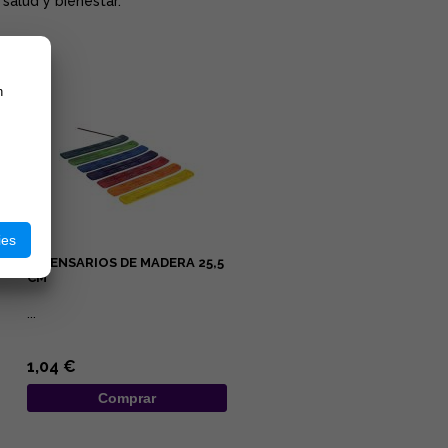
salud y bienestar.
n
ies
INCENSARIOS DE MADERA 25,5
CM
...
1,04 €
Comprar