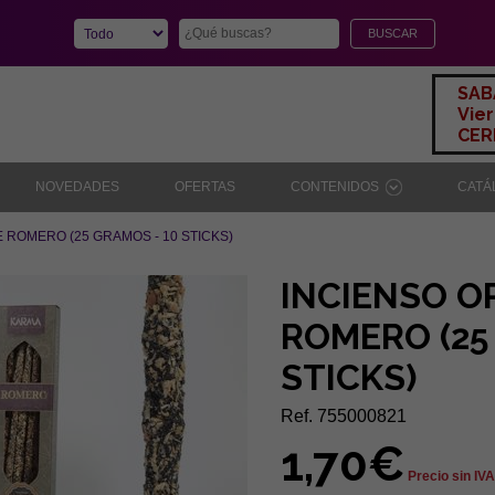
SAB
Vier
CERR
NOVEDADES
OFERTAS
CONTENIDOS
CAT
 ROMERO (25 GRAMOS - 10 STICKS)
INCIENSO O
ROMERO (25
STICKS)
Ref. 755000821
1,70€
Precio sin IVA