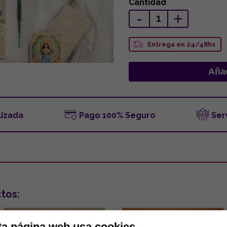
Cantidad
-
+
Entrega en 24/48hs
lizada
Pago 100% Seguro
Ser
tos:
ta página web usa cookies