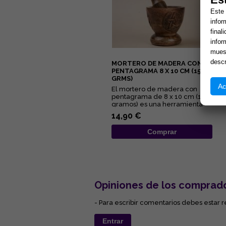
Este 
infor
final
infor
muest
descr
MORTERO DE MADERA CON
PENTAGRAMA 8 X 10 CM (150
GRMS)
Ac
El mortero de madera con
pentagrama de 8 x 10 cm (150
gramos) es una herramienta
esotérica para el uso en alta...
14,90 €
Comprar
Opiniones de los comprad
- Para escribir comentarios debes estar r
Entrar