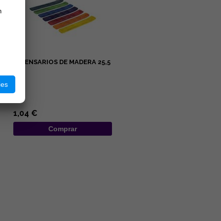
n
INCENSARIOS DE MADERA 25,5
CM
ies
...
1,04 €
Comprar