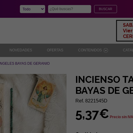
SAB
Vier
CERR
NOVEDADES
OFERTAS
CONTENIDOS
CAT
ANGELES BAYAS DE GERANIO
INCIENSO T
BAYAS DE G
Ref. 8221545D
5,37€
Precio sin IV