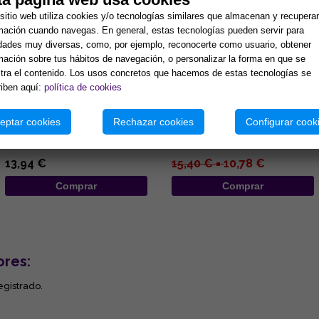
sitio web utiliza cookies y/o tecnologías similares que almacenan y recupera
mación cuando navegas. En general, estas tecnologías pueden servir para
idades muy diversas, como, por ejemplo, reconocerte como usuario, obtener
mación sobre tus hábitos de navegación, o personalizar la forma en que se
ra el contenido. Los usos concretos que hacemos de estas tecnologías se
iben aquí:
política de cookies
INCENSARIO BOL GRABADO
INCENSARIO MADERA
COLOR VERDE 5.5X5 CMS
REDONDO 10X11CM
eptar cookies
Rechazar cookies
Configurar cook
...
...
13,94 €
15,40 € =
10,78 €
Comprar
Comprar
ores:
egistrado.