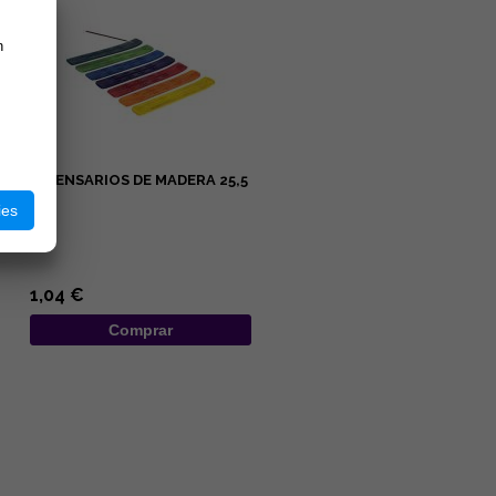
n
INCENSARIOS DE MADERA 25,5
CM
ies
...
1,04 €
Comprar