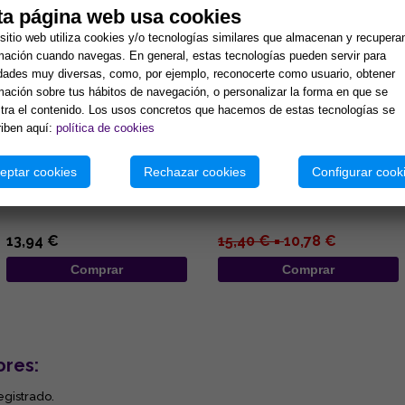
ta página web usa cookies
sitio web utiliza cookies y/o tecnologías similares que almacenan y recupera
mación cuando navegas. En general, estas tecnologías pueden servir para
idades muy diversas, como, por ejemplo, reconocerte como usuario, obtener
mación sobre tus hábitos de navegación, o personalizar la forma en que se
ra el contenido. Los usos concretos que hacemos de estas tecnologías se
iben aquí:
política de cookies
INCENSARIO BOL GRABADO
INCENSARIO MADERA
COLOR VERDE 5.5X5 CMS
REDONDO 10X11CM
eptar cookies
Rechazar cookies
Configurar cook
...
...
13,94 €
15,40 € =
10,78 €
Comprar
Comprar
ores:
egistrado.