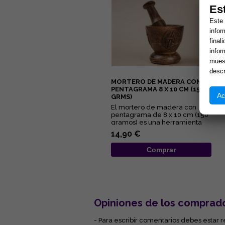
Es
Este 
infor
final
infor
muest
descr
MORTERO DE MADERA CON
PENTAGRAMA 8 X 10 CM (150
Ac
GRMS)
El mortero de madera con
pentagrama de 8 x 10 cm (150
gramos) es una herramienta
esotérica para el uso en alta...
14,90 €
Comprar
Opiniones de los comprad
- Para escribir comentarios debes estar r