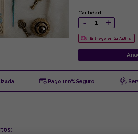
Cantidad
-
+
Entrega en 24/48hs
lizada
Pago 100% Seguro
Ser
tos: