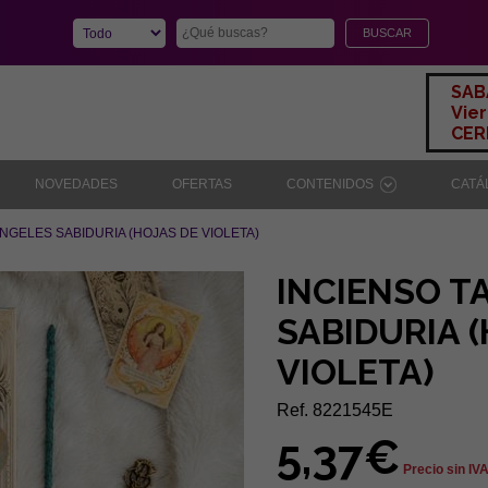
SAB
Vier
CERR
NOVEDADES
OFERTAS
CONTENIDOS
CAT
NGELES SABIDURIA (HOJAS DE VIOLETA)
INCIENSO T
SABIDURIA 
VIOLETA)
Ref. 8221545E
5,37€
Precio sin IV