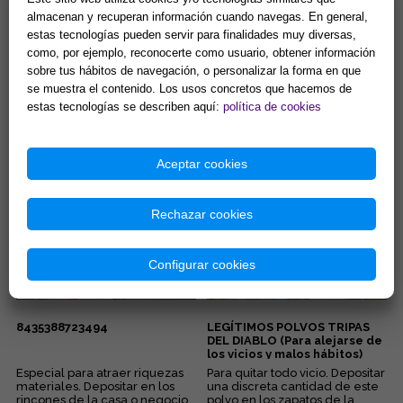
almacenan y recuperan información cuando navegas. En general,
estas tecnologías pueden servir para finalidades muy diversas,
ALCANFOR EN POLVO 33 GR
LEGÍTIMOS POLVOS
como, por ejemplo, reconocerte como usuario, obtener información
APROX. (Para limpieza y
GARRAPATA (Amarre)
sobre tus hábitos de navegación, o personalizar la forma en que
protección)
se muestra el contenido. Los usos concretos que hacemos de
El Alcanfor es utilizado para
Guardar junto con una imagen
limpieza y protección.
de cada miembro de la pareja,
estas tecnologías se describen aquí:
política de cookies
Depositar una pequeña
de frente, atadas con una cinta
cantidad en un cubo con agua
roja, en una bolsit...
5,00 €
2,40 €
y freg...
Aceptar cookies
Comprar
Comprar
Rechazar cookies
Configurar cookies
8435388723494
LEGÍTIMOS POLVOS TRIPAS
DEL DIABLO (Para alejarse de
los vicios y malos hábitos)
Especial para atraer riquezas
Para quitar todo vicio. Depositar
materiales. Depositar en los
una discreta cantidad de este
rincones de la casa o negocio
polvo en los zapatos de la