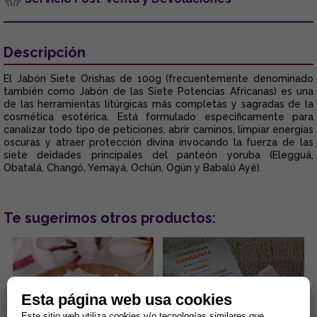
Descripción
El Jabón Siete Orishas de 100g (frecuentemente denominado
también como Jabón de las Siete Potencias Africanas) es una
de las herramientas litúrgicas más completas y sagradas de la
cosmética esotérica. Está formulado específicamente para
canalizar todo tipo de peticiones, abrir caminos, limpiar energías
oscuras y atraer protección divina invocando la fuerza de las
siete deidades principales del panteón yoruba (Elegguá,
Obatalá, Changó, Yemayá, Ochún, Ogún y Babalú Ayé).
Te sugerimos otros productos:
Esta página web usa cookies
Este sitio web utiliza cookies y/o tecnologías similares que