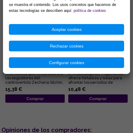
se muestra el contenido. Los usos concretos que hacemos de
Comprar
Comprar
estas tecnologías se describen aquí:
política de cookies
Aceptar cookies
Rechazar cookies
EL REY QUE SE NEGÓ A MORIR
POR QUÉ DIOS PERMITE EL
Configurar cookies
MAL Y CÓMO SUPERARLO
Una novela que encandilará a
En estas páginas, Yogananda
los seguidores del
ofrece fortaleza y solaz para
controvertido Zecharia Sitchin,
afrontar los periodos de
pues en ella combina sus
adversidad al esclarecer lo...
15,38 €
10,48 €
obses...
Comprar
Comprar
Opiniones de los compradores: