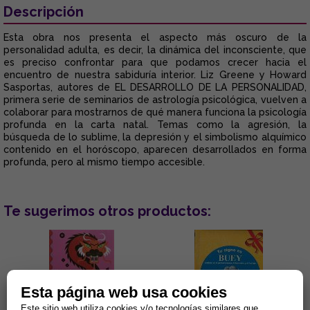
Descripción
Esta obra nos presenta el aspecto más oscuro de la
personalidad adulta, es decir, la dinámica del inconsciente, que
es preciso confrontar para que podamos crecer hacia el
encuentro de nuestra sabiduría interior. Liz Greene y Howard
Sasportas, autores de EL DESARROLLO DE LA PERSONALIDAD,
primera serie de seminarios de astrología psicológica, vuelven a
colaborar para mostrarnos de qué manera funciona la psicología
profunda en la carta natal. Temas como la agresión, la
búsqueda de lo sublime, la depresión y el simbolismo alquímico
contenido en el horóscopo, aparecen desarrollados en forma
profunda, pero al mismo tiempo accesible.
Te sugerimos otros productos:
Esta página web usa cookies
Este sitio web utiliza cookies y/o tecnologías similares que