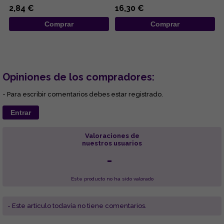
años y marcan la personalidad
describe los doce an...
2,84 €
16,30 €
d...
Comprar
Comprar
Opiniones de los compradores:
- Para escribir comentarios debes estar registrado.
Entrar
Valoraciones de
nuestros usuarios
-
Este producto no ha sido valorado
- Este articulo todavía no tiene comentarios.