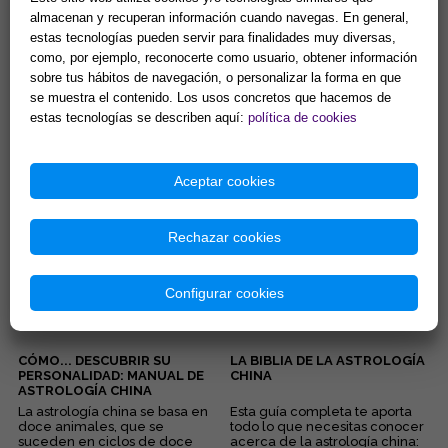
almacenan y recuperan información cuando navegas. En general,
estas tecnologías pueden servir para finalidades muy diversas,
ASTROLOGÍA CHINA:
TU SIGNO ES BUEY
como, por ejemplo, reconocerte como usuario, obtener información
DESCIFRA EL ZODÍACO CHINO
sobre tus hábitos de navegación, o personalizar la forma en que
PARA CONOCERTE Y VIVIR
MEJOR
se muestra el contenido. Los usos concretos que hacemos de
...
Disciplinados y cordiales: ésas
son dos de las características
estas tecnologías se describen aquí:
política de cookies
de las personas nacidas bajo el
signo del Buey ...
21,11 €
2,84 €
Aceptar cookies
Comprar
Comprar
Rechazar cookies
Configurar cookies
CÓMO... DESCUBRIR SU
LA BIBLIA DE LA ASTROLOGÍA
PERSONALIDAD: MANUAL DE
CHINA
ASTROLOGÍA CHINA
La astrología china se basa en
Esta guía completa te aporta
doce animales, que se
todo lo que necesitas conocer
suceden en ciclos de doce
acerca de la astrología china: