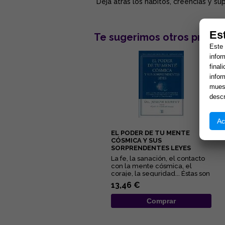
"Deja atrás los habitos, creencias y su
Es
Te sugerimos otros produc
Este 
infor
final
infor
muest
descr
Ac
EL PODER DE TU MENTE
CÓSMICA Y SUS
SORPRENDENTES LEYES
La fe, la sanación, el contacto
con la mente cósmica, el
coraje, la seguridad... Éstas son
algunas de las quin...
13,46 €
Comprar