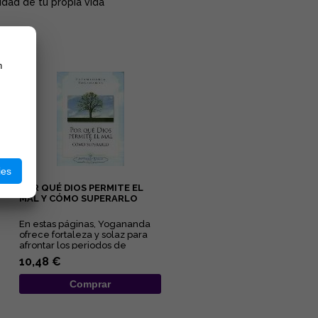
idad de tu propia vida"
n
ies
POR QUÉ DIOS PERMITE EL
MAL Y CÓMO SUPERARLO
En estas páginas, Yogananda
ofrece fortaleza y solaz para
afrontar los periodos de
adversidad al esclarecer lo...
10,48 €
Comprar