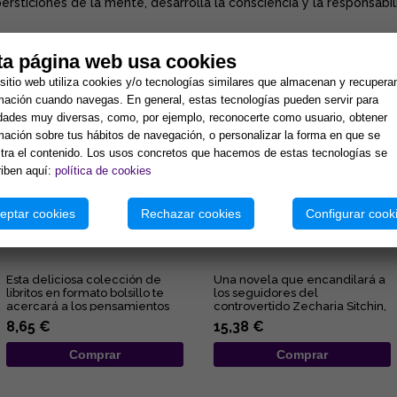
persticiones de la mente, desarrolla la consciencia y la responsabil
ta página web usa cookies
tos:
sitio web utiliza cookies y/o tecnologías similares que almacenan y recupera
mación cuando navegas. En general, estas tecnologías pueden servir para
idades muy diversas, como, por ejemplo, reconocerte como usuario, obtener
mación sobre tus hábitos de navegación, o personalizar la forma en que se
ra el contenido. Los usos concretos que hacemos de estas tecnologías se
iben aquí:
política de cookies
eptar cookies
Rechazar cookies
Configurar cook
ALEGRÍA
EL REY QUE SE NEGÓ A MORIR
Esta deliciosa colección de
Una novela que encandilará a
libritos en formato bolsillo te
los seguidores del
acercará a los pensamientos
controvertido Zecharia Sitchin,
de Elizabeth Clare Pro...
pues en ella combina sus
8,65 €
15,38 €
obses...
Comprar
Comprar