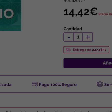
Ref. 520777
14,42€
Precio si
Cantidad
-
+
Entrega en 24/48hs
lizada
Pago 100% Seguro
Ser