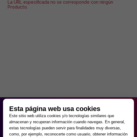
La URL especificada no se corresponde con ningún
Producto.
HORARIO PARTICULAR
Esta página web usa cookies
de Lunes a Viernes
Este sitio web utiliza cookies y/o tecnologías similares que
9:30 - 20:00
almacenan y recuperan información cuando navegas. En general,
Sábados
estas tecnologías pueden servir para finalidades muy diversas,
10:00 - 14:00 y 17:00 - 20:00
como, por ejemplo, reconocerte como usuario, obtener información
Domingos cerrado.