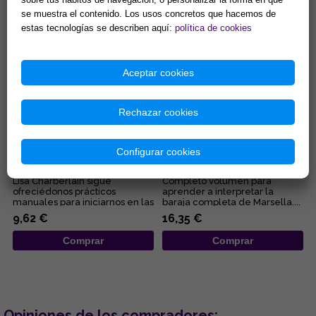
se muestra el contenido. Los usos concretos que hacemos de
Comprar
Comprar
estas tecnologías se describen aquí:
política de cookies
Aceptar cookies
Rechazar cookies
RUNAS PARA PRINCIPIANTES:
EL TAROT DE MARSELLA, AL
Configurar cookies
GUÍA DE LA MAGIA Y LA
DESCUBIERTO
ADIVINACIÓN RÚNICA
Lisa Charberlain sigue
Completo volumen para
ofreciédonos prácticos
aprender a interpretar la
manuales para iniciarnos en las
baraja completa de Marsella....
diferentes disciplinas
9,62 €
16,35 €
esotérica...
Comprar
Comprar
Opiniones de los compradores: