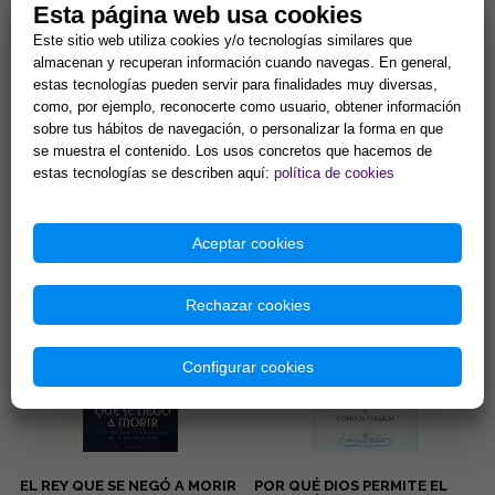
Esta página web usa cookies
Este sitio web utiliza cookies y/o tecnologías similares que
almacenan y recuperan información cuando navegas. En general,
estas tecnologías pueden servir para finalidades muy diversas,
como, por ejemplo, reconocerte como usuario, obtener información
sobre tus hábitos de navegación, o personalizar la forma en que
EL PODER DE TU MENTE
ALEGRÍA
se muestra el contenido. Los usos concretos que hacemos de
CÓSMICA Y SUS
SORPRENDENTES LEYES
estas tecnologías se describen aquí:
política de cookies
La fe, la sanación, el contacto
Esta deliciosa colección de
con la mente cósmica, el
libritos en formato bolsillo te
coraje, la seguridad... Éstas son
acercará a los pensamientos
Aceptar cookies
algunas de las quin...
de Elizabeth Clare Pro...
13,46 €
8,65 €
Comprar
Comprar
Rechazar cookies
Configurar cookies
EL REY QUE SE NEGÓ A MORIR
POR QUÉ DIOS PERMITE EL