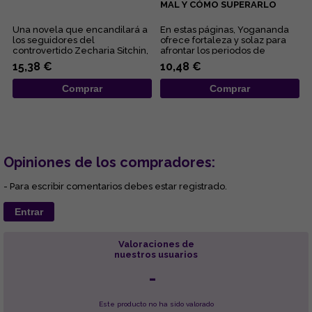
MAL Y CÓMO SUPERARLO
Una novela que encandilará a
En estas páginas, Yogananda
los seguidores del
ofrece fortaleza y solaz para
controvertido Zecharia Sitchin,
afrontar los periodos de
pues en ella combina sus
adversidad al esclarecer lo...
15,38 €
10,48 €
obses...
Comprar
Comprar
Opiniones de los compradores:
- Para escribir comentarios debes estar registrado.
Entrar
Valoraciones de
nuestros usuarios
-
Este producto no ha sido valorado