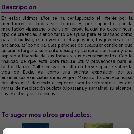
Descripción
En estos últimos años se ha centuplicado el interés por la
meditación en todas sus formas y, por supuesto, por la
meditación vipassana o de visión cabal, la cual no exige ningún
tipo de creencias, siendo tanto de ayuda para el cristiano como
para el budista, el creyente o el agnóstico, los jóvenes o los
ancianos, así como para las personas de cualquier condición que
quieran otorgar a su mente sosiego y comprensión clara y que
aspiren a liberarla de sus trabas y sus oscurecimientos. Con la
finalidad de que esta obra resulte útil y provechosa para el
lector, Ramiro Calle incluye en ella un breve apunte sobre la
vida de Buda, así como una sucinta exposición de las
enseñanzas esenciales de este gran Maestro. La parte principal
del libro está dedicada a exponer todo lo referente a las dos
ramas de meditación budista (vipassana y samatha), su alcance,
sus efectos y sus técnicas.
Te sugerimos otros productos: