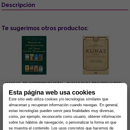
Descripción
Te sugerimos otros productos:
MANUAL DE INTERPRETACIÓN
RUNAS PARA PRINCIPIANTES:
DEL TAROT CON LOS 78
GUÍA DE LA MAGIA Y LA
Esta página web usa cookies
ARCANOS
ADIVINACIÓN RÚNICA
Lectura de la boda o
Lisa Charberlain sigue
Este sitio web utiliza cookies y/o tecnologías similares que
convivencia de la pareja, del
ofreciédonos prácticos
almacenan y recuperan información cuando navegas. En general,
embarazo, de los negocios,
manuales para iniciarnos en las
estas tecnologías pueden servir para finalidades muy diversas,
del pleito, de la salud... Éstas...
diferentes disciplinas
15,38 €
9,62 €
esotérica...
como, por ejemplo, reconocerte como usuario, obtener información
sobre tus hábitos de navegación, o personalizar la forma en que
Comprar
Comprar
se muestra el contenido. Los usos concretos que hacemos de