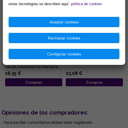
estas tecnologías se describen aquí:
política de cookies
Aceptar cookies
Rechazar cookies
EL TAROT DE MARSELLA, AL
TAROT DE MARSELLA:
DESCUBIERTO
SIMBOLOGÍA DINÁMICA Y
CLAVES SECRETAS MÁGICAS
Configurar cookies
Completo volumen para
...
aprender a interpretar la
baraja completa de Marsella....
16,35 €
23,08 €
Comprar
Comprar
Opiniones de los compradores:
- Para escribir comentarios debes estar registrado.