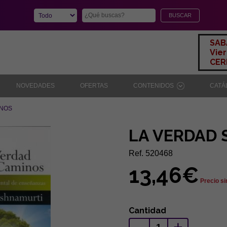
SAB
Vier
CERR
NOVEDADES
OFERTAS
CONTENIDOS
CAT
INOS
LA VERDAD 
Ref. 520468
13,46€
Precio si
Cantidad