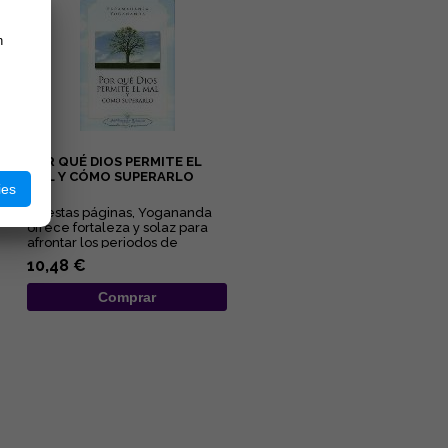
n
POR QUÉ DIOS PERMITE EL
MAL Y CÓMO SUPERARLO
ies
En estas páginas, Yogananda
ofrece fortaleza y solaz para
afrontar los periodos de
adversidad al esclarecer lo...
10,48 €
Comprar