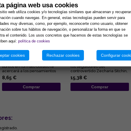
ta página web usa cookies
sitio web utiliza cookies y/o tecnologías similares que almacenan y recupera
mación cuando navegas. En general, estas tecnologías pueden servir para
idades muy diversas, como, por ejemplo, reconocerte como usuario, obtener
mación sobre tus hábitos de navegación, o personalizar la forma en que se
ra el contenido. Los usos concretos que hacemos de estas tecnologías se
iben aquí:
política de cookies
ALEGRÍA
EL REY QUE SE NEGÓ A MORIR
eptar cookies
Rechazar cookies
Configurar cook
Esta deliciosa colección de
Una novela que encandilará a
libritos en formato bolsillo te
los seguidores del
acercará a los pensamientos
controvertido Zecharia Sitchin,
de Elizabeth Clare Pro...
pues en ella combina sus
8,65 €
15,38 €
obses...
Comprar
Comprar
ores:
egistrado.