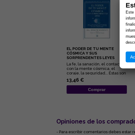
Es
Este 
infor
final
infor
muest
descr
EL PODER DE TU MENTE
CÓSMICA Y SUS
Ac
SORPRENDENTES LEYES
La fe, la sanación, el contacto
con la mente cósmica, el
coraje, la seguridad... Éstas son
algunas de las quin...
13,46 €
Comprar
Opiniones de los comprad
- Para escribir comentarios debes estar r