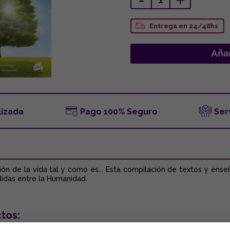
-
+
Entrega en 24/48hs
lizada
Pago 100% Seguro
Ser
ación de la vida tal y como es... Esta compilación de textos y ens
didas entre la Humanidad.
tos: