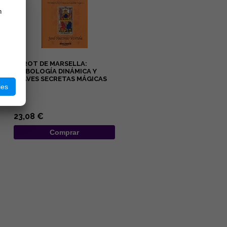
n
TAROT DE MARSELLA:
SIMBOLOGÍA DINÁMICA Y
CLAVES SECRETAS MÁGICAS
ies
...
23,08 €
Comprar