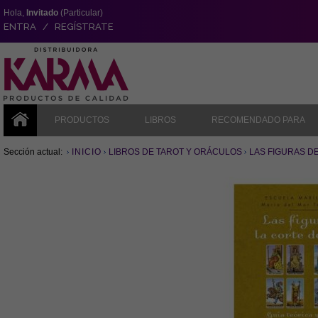
Hola,
Invitado
(Particular)
ENTRA / REGÍSTRATE
PRODUCTOS
LIBROS
RECOMENDADO PARA
Sección actual:
INICIO
LIBROS DE TAROT Y ORÁCULOS
LAS FIGURAS D