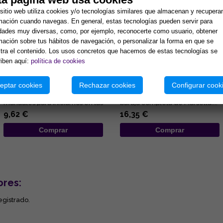
sitio web utiliza cookies y/o tecnologías similares que almacenan y recupera
mación cuando navegas. En general, estas tecnologías pueden servir para
idades muy diversas, como, por ejemplo, reconocerte como usuario, obtener
mación sobre tus hábitos de navegación, o personalizar la forma en que se
ra el contenido. Los usos concretos que hacemos de estas tecnologías se
iben aquí:
política de cookies
RUNAS PARA PRINCIPIANTES:
EL TAROT DE MARSELLA, AL
GUÍA DE LA MAGIA Y LA
DESCUBIERTO
ADIVINACIÓN RÚNICA
eptar cookies
Rechazar cookies
Configurar cook
Lisa Charberlain sigue
Completo volumen para
ofreciédonos prácticos
aprender a interpretar la
manuales para iniciarnos en las
baraja completa de Marsella....
diferentes disciplinas
9,62 €
16,35 €
esotérica...
Comprar
Comprar
ores:
egistrado.