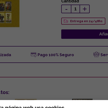
Cantidad
-
+
Entrega en 24/48hs
lizada
Pago 100% Seguro
Ser
tos:
ta página web usa cookies