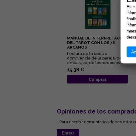
Este 
infor
final
infor
muest
descr
MANUAL DE INTERPRETACIÓN
DEL TAROT CON LOS 78
ARCANOS
Ac
Lectura de la boda o
convivencia de la pareja, del
embarazo, de los negocios,
del pleito, de la salud... Éstas...
15,38 €
Comprar
Opiniones de los comprad
- Para escribir comentarios debes estar r
Entrar