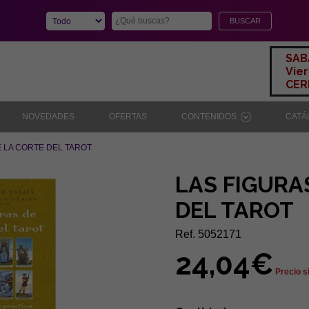
SAB
Vier
CERR
NOVEDADES
OFERTAS
CONTENIDOS
CAT
E LA CORTE DEL TAROT
LAS FIGURA
DEL TAROT
Ref. 5052171
24,04€
Precio s