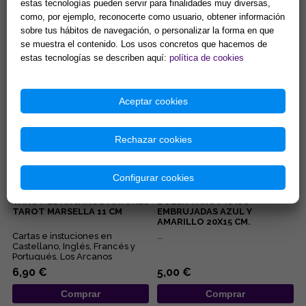
estas tecnologías pueden servir para finalidades muy diversas,
como, por ejemplo, reconocerte como usuario, obtener información
78 cartas con instrucciones.
...
sobre tus hábitos de navegación, o personalizar la forma en que
Medidas de las cartas: 6 x
11cm....
se muestra el contenido. Los usos concretos que hacemos de
15,63 €
25,96 €
estas tecnologías se describen aquí:
política de cookies
Comprar
Comprar
Aceptar cookies
Rechazar cookies
Configurar cookies
TAROT 22 ARCANOS MAYORES
BOLSA TAROT RASO
TAROT MARSELLA 11 CM
EMBRUJADAS AZUL Y
AMARILLO 20X15 CM.
Cartas e instuciones en
...
Castellano, Inglés, Francés y
Portugués. Los Arcanos
Mayores que ahora
6,90 €
5,00 €
presentamos est...
Comprar
Comprar