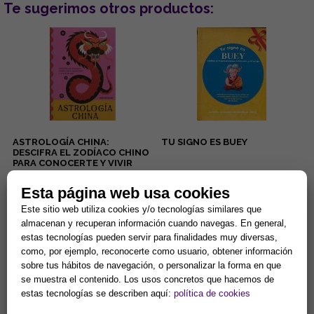
Te sugerimos otros productos:
ASTROLOGÍA CHINA:
TU SIGNO ES BUEY
DESCIFRA EL ZODÍACO CHINO
PARA CONOCERTE Y VIVIR
MEJOR
...
Disciplinados y cordiales: ésas
son dos de las características
Esta página web usa cookies
de las personas nacidas bajo el
Este sitio web utiliza cookies y/o tecnologías similares que
signo del Buey ...
21,11 €
2,84 €
almacenan y recuperan información cuando navegas. En general,
Comprar
Comprar
estas tecnologías pueden servir para finalidades muy diversas,
como, por ejemplo, reconocerte como usuario, obtener información
sobre tus hábitos de navegación, o personalizar la forma en que
se muestra el contenido. Los usos concretos que hacemos de
estas tecnologías se describen aquí:
política de cookies