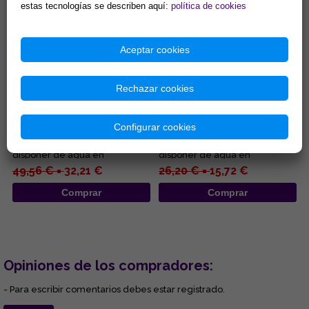
estas tecnologías se describen aquí:
política de cookies
Aceptar cookies
Rechazar cookies
FUENTE RESINA BUNDA
FUENTE RESINA BUDA
MONJE EN FLOR DE LOTO
MEDITACION 16x20CM
GRANDE 25X25CM
Configurar cookies
Una fuente no solo es un
Una fuente no solo es un
elemento de decoración:
elemento de decoración:
disponer de agua en
disponer de agua en
movimiento en tu casa o
movimiento en tu casa o
49,56 € =
32,21 €
26,20 € =
15,72 €
negocio es una ma...
negocio es una ma...
Comprar
Comprar
Opiniones de los compradores:
- Para escribir comentarios debes estar registrado.