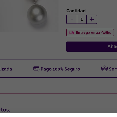
Cantidad
-
+
Entrega en 24/48hs
lizada
Pago 100% Seguro
Ser
tos: