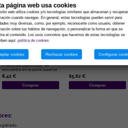
ta página web usa cookies
sitio web utiliza cookies y/o tecnologías similares que almacenan y recupera
mación cuando navegas. En general, estas tecnologías pueden servir para
idades muy diversas, como, por ejemplo, reconocerte como usuario, obtener
mación sobre tus hábitos de navegación, o personalizar la forma en que se
ra el contenido. Los usos concretos que hacemos de estas tecnologías se
iben aquí:
política de cookies
COLGANTE ACERO 3º CHAKRA
COLGANTE PLATA MISU-
MANIPURA PLEXO SOLAR.
DOMOE ZIRCONITAS
eptar cookies
Rechazar cookies
Configurar cook
(PARA DONUT)
Manipura, chakra del ombligo,
...
chakra del plexo solar: Se
encuentra en la parte superior
del abdomen en la zona...
8,42 €
65,62 €
Comprar
Comprar
ores:
egistrado.