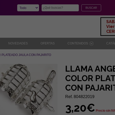
SAB
Vier
CERR
NOVEDADES
OFERTAS
CONTENIDOS
CAT
 PLATEADO JAULA CON PAJARITO
LLAMA ANG
COLOR PLA
CON PAJARI
Ref. 804822019
3,20€
Precio sin IV