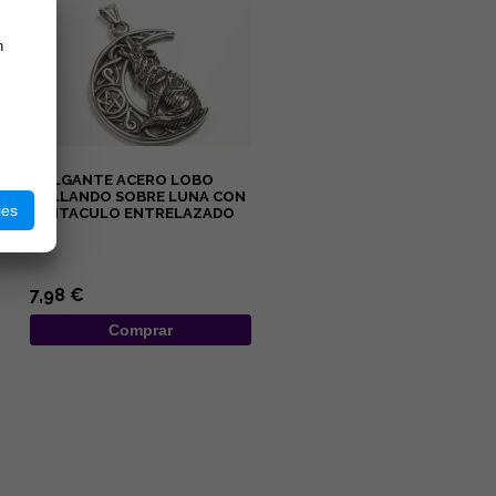
n
COLGANTE ACERO LOBO
AULLANDO SOBRE LUNA CON
ies
PENTACULO ENTRELAZADO
...
7,98 €
Comprar