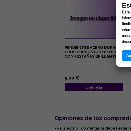
Es
Este 
infor
final
infor
muest
descr
PENDIENTES ACERO DORADO
OJOS TURCOS COLOR LILA
Ac
CON PESTAÑAS BRILLANTES
...
5,00 €
Comprar
Opiniones de los comprad
- Para escribir comentarios debes estar r