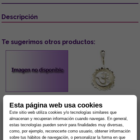
Descripción
Te sugerimos otros productos:
PENDIENTES ACERO DORADO
COLGANTE ACERO 3º CHAKRA
Esta página web usa cookies
OJOS TURCOS COLOR LILA
MANIPURA PLEXO SOLAR.
CON PESTAÑAS BRILLANTES
(PARA DONUT)
Este sitio web utiliza cookies y/o tecnologías similares que
...
Manipura, chakra del ombligo,
almacenan y recuperan información cuando navegas. En general,
chakra del plexo solar: Se
estas tecnologías pueden servir para finalidades muy diversas,
encuentra en la parte superior
como, por ejemplo, reconocerte como usuario, obtener información
del abdomen en la zona...
5,00 €
8,42 €
sobre tus hábitos de navegación, o personalizar la forma en que