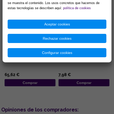
Comprar
Comprar
se muestra el contenido. Los usos concretos que hacemos de
estas tecnologías se describen aquí:
política de cookies
Aceptar cookies
Rechazar cookies
COLGANTE PLATA MISU-
COLGANTE ACERO LOBO
DOMOE ZIRCONITAS
AULLANDO SOBRE LUNA CON
Configurar cookies
PENTACULO ENTRELAZADO
...
...
65,62 €
7,98 €
Comprar
Comprar
Opiniones de los compradores: