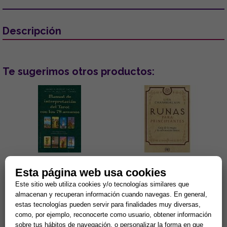
Descripción
Te sugerimos otros productos:
MANUAL DE INTERPRETACIÓN
RUNAS PARA PRINCIPIANTES:
Esta página web usa cookies
DEL TAROT CON LOS 78
GUÍA DE LA MAGIA Y LA
ARCANOS
ADIVINACIÓN RÚNICA
Este sitio web utiliza cookies y/o tecnologías similares que
Lectura de la boda o
Lisa Charberlain sigue
almacenan y recuperan información cuando navegas. En general,
convivencia de la pareja, del
ofreciédonos prácticos
estas tecnologías pueden servir para finalidades muy diversas,
embarazo, de los negocios,
manuales para iniciarnos en las
como, por ejemplo, reconocerte como usuario, obtener información
del pleito, de la salud... Éstas...
diferentes disciplinas
15,38 €
9,62 €
esotérica...
sobre tus hábitos de navegación, o personalizar la forma en que