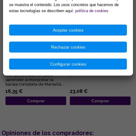
se muestra el contenido. Los usos concretos que hacemos de
Comprar
Comprar
estas tecnologías se describen aquí:
política de cookies
Aceptar cookies
Rechazar cookies
EL TAROT DE MARSELLA, AL
TAROT DE MARSELLA:
Configurar cookies
DESCUBIERTO
SIMBOLOGÍA DINÁMICA Y
CLAVES SECRETAS MÁGICAS
Completo volumen para
...
aprender a interpretar la
baraja completa de Marsella....
16,35 €
23,08 €
Comprar
Comprar
Opiniones de los compradores: