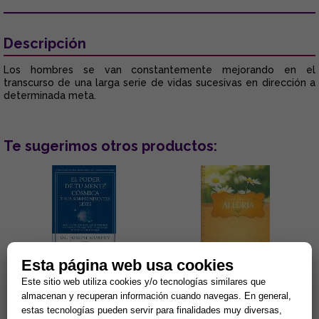
Descripción
Los hombres se van constantemente mejorando en el
transcurso de una larga serie de vidas sucesivas en dirección a
determinada meta.
Te sugerimos otros productos:
Esta página web usa cookies
Este sitio web utiliza cookies y/o tecnologías similares que
EL PODER DE TU MENTE
ALEGRÍA
CÓSMICA Y SUS
almacenan y recuperan información cuando navegas. En general,
SORPRENDENTES LEYES
estas tecnologías pueden servir para finalidades muy diversas,
La fe, la sanación, el contacto
Esta deliciosa colección de