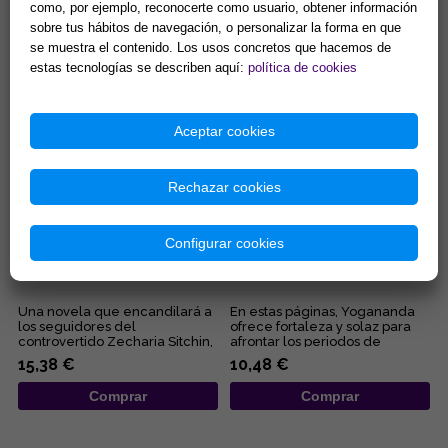
como, por ejemplo, reconocerte como usuario, obtener información
con la mente cósmica, el
libritos en formato bolsillo te
sobre tus hábitos de navegación, o personalizar la forma en que
coraje, la seguridad... Éstas son
acercará a los pensamientos
algunas de las quin...
de Elizabeth Clare Pro...
se muestra el contenido. Los usos concretos que hacemos de
13,46 €
8,65 €
estas tecnologías se describen aquí:
política de cookies
Comprar
Comprar
Aceptar cookies
Rechazar cookies
Configurar cookies
EL REY QUE SE NEGÓ A MORIR
POR QUÉ DIOS PERMITE EL
MAL Y CÓMO SUPERARLO
Una novela que encandilará a
En estas páginas, Yogananda
los seguidores del
ofrece fortaleza y solaz para
controvertido Zecharia Sitchin,
afrontar los periodos de
pues en ella combina sus
adversidad al esclarecer lo...
15,38 €
10,48 €
obses...
Comprar
Comprar