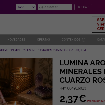
SAB
Vier
CERR
NOVEDADES
OFERTAS
CONTENIDOS
CAT
TICA CON MINERALES INCRUSTADOS CUARZO ROSA 5X3,3CM.
LUMINA AR
MINERALES
CUARZO ROS
Ref. 804916013
2,37€
Precio sin IV