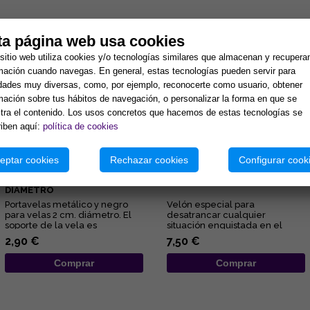
tos:
ta página web usa cookies
sitio web utiliza cookies y/o tecnologías similares que almacenan y recupera
mación cuando navegas. En general, estas tecnologías pueden servir para
idades muy diversas, como, por ejemplo, reconocerte como usuario, obtener
mación sobre tus hábitos de navegación, o personalizar la forma en que se
ra el contenido. Los usos concretos que hacemos de estas tecnologías se
iben aquí:
política de cookies
eptar cookies
Rechazar cookies
Configurar cook
PORTAVELAS METÁLICO Y
VELON DESATANUDOS ROJO
NEGRO PARA VELAS 2 CM
(AMOR)
DIAMETRO
Portavelas metálico y negro
Velón especial para
para velas 2 cm. diámetro. El
desatrancar cualquier
soporte de la vela es
situación enquistada en el
representativo del
ámbito amoroso y sexual....
2,90 €
7,50 €
conocimient...
Comprar
Comprar