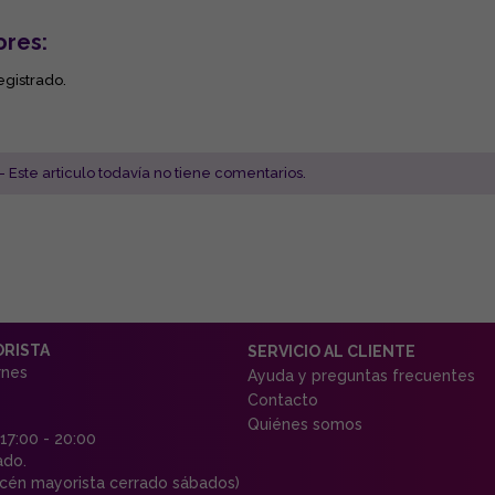
ores:
egistrado.
- Este articulo todavía no tiene comentarios.
ORISTA
SERVICIO AL CLIENTE
rnes
Ayuda y preguntas frecuentes
Contacto
Quiénes somos
 17:00 - 20:00
ado.
én mayorista cerrado sábados)