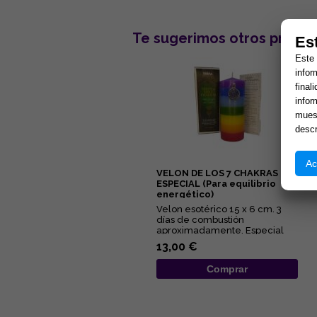
Te sugerimos otros produc
Es
Este 
infor
final
infor
muest
descr
Ac
VELON DE LOS 7 CHAKRAS
ESPECIAL (Para equilibrio
energético)
Velon esotérico 15 x 6 cm. 3
días de combustión
aproximadamente. Especial
para equilibrio interno y
13,00 €
activación...
Comprar