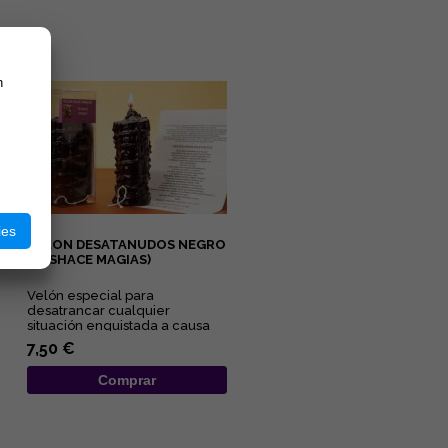
n
ies
VELON DESATANUDOS NEGRO
(DESHACE MAGIAS)
Velón especial para
desatrancar cualquier
situación enquistada a causa
de maleficios y malas artes....
7,50 €
Comprar