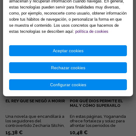
almacenan y recuperan información cuando navegas. En general,
EL PODER DE TU MENTE
ALEGRÍA
estas tecnologías pueden servir para finalidades muy diversas,
CÓSMICA Y SUS
como, por ejemplo, reconocerte como usuario, obtener información
SORPRENDENTES LEYES
sobre tus hábitos de navegación, o personalizar la forma en que
La fe, la sanación, el contacto
Esta deliciosa colección de
se muestra el contenido. Los usos concretos que hacemos de
con la mente cósmica, el
libritos en formato bolsillo te
coraje, la seguridad... Éstas son
acercará a los pensamientos
estas tecnologías se describen aquí:
política de cookies
algunas de las quin...
de Elizabeth Clare Pro...
13,46 €
8,65 €
Comprar
Comprar
Aceptar cookies
Rechazar cookies
Configurar cookies
EL REY QUE SE NEGÓ A MORIR
POR QUÉ DIOS PERMITE EL
MAL Y CÓMO SUPERARLO
Una novela que encandilará a
En estas páginas, Yogananda
los seguidores del
ofrece fortaleza y solaz para
controvertido Zecharia Sitchin,
afrontar los periodos de
pues en ella combina sus
adversidad al esclarecer lo...
15,38 €
10,48 €
obses...