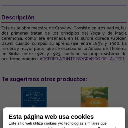
Descripción
Esta es la obra maestra de Crowley. Consiste en tres partes, las
dos primeras tratan de los principios del Yoga y de Magia
ceremonia, como era enseñada en la aurora dorada (Golden
Dawn) cuando cumplió su aprendizaje entre 1898 y 1900. La
tercera y mayor parte, que se escribió en la Abadía de Thelema
en Sicilia, entre 1920 y 1923, contiene su propio sistema de
ocultismo práctico.
ACCEDER APUNTE BIOGRAFICO DEL AUTOR.
Te sugerimos otros productos:
Esta página web usa cookies
Este sitio web utiliza cookies y/o tecnologías similares que