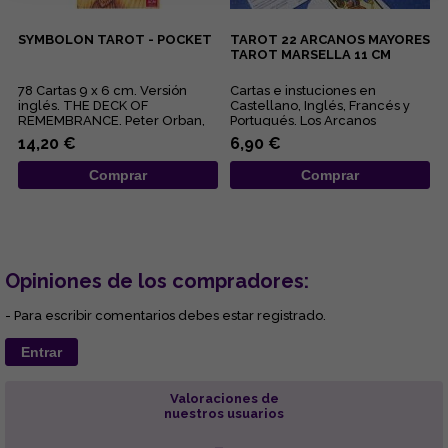
SYMBOLON TAROT - POCKET
TAROT 22 ARCANOS MAYORES
TAROT MARSELLA 11 CM
78 Cartas 9 x 6 cm. Versión
Cartas e instuciones en
inglés. THE DECK OF
Castellano, Inglés, Francés y
REMEMBRANCE. Peter Orban,
Portugués. Los Arcanos
Ingrid Zinnel and Thea Weller.
Mayores que ahora
14,20 €
6,90 €
This ...
presentamos est...
Comprar
Comprar
Opiniones de los compradores:
- Para escribir comentarios debes estar registrado.
Entrar
Valoraciones de
nuestros usuarios
-