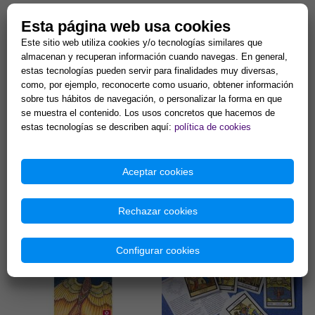
Esta página web usa cookies
Este sitio web utiliza cookies y/o tecnologías similares que
almacenan y recuperan información cuando navegas. En general,
estas tecnologías pueden servir para finalidades muy diversas,
como, por ejemplo, reconocerte como usuario, obtener información
sobre tus hábitos de navegación, o personalizar la forma en que
se muestra el contenido. Los usos concretos que hacemos de
TAROT DE CARLOTYDES
SYMBOLON TAROT - The
estas tecnologías se describen aquí:
política de cookies
deck of Remembrance
78 cartas con instrucciones.
78 cartas, 12 x 8 cm. Esta
Medidas de las cartas: 6 x
cubierta llega a los recuerdos
Aceptar cookies
11cm....
del alma, de la astrología,
ideas personales, y el s...
15,63 €
18,93 €
Rechazar cookies
Comprar
Comprar
Configurar cookies