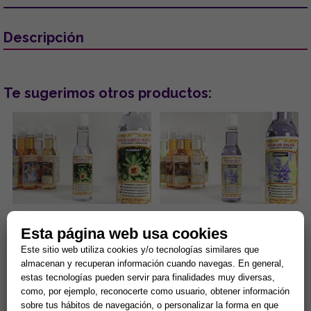
Descripción
Te sugerimos otros productos:
AGUA DE ALMIZCLE VEGETAL
AGUA DE SALVIA 200 ml.
Esta página web usa cookies
200 ml. (PROSPERIDAD Y
(PURIFICACION Y
SENSUALIDAD))
PROTECCION)
Este sitio web utiliza cookies y/o tecnologías similares que
Válido para uso tópico. ...
Válido para uso tópico. ...
almacenan y recuperan información cuando navegas. En general,
estas tecnologías pueden servir para finalidades muy diversas,
como, por ejemplo, reconocerte como usuario, obtener información
7,98 € =
5,59 €
7,98 €
sobre tus hábitos de navegación, o personalizar la forma en que