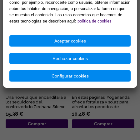
como, por ejemplo, reconocerte como usuario, obtener información
con la mente cósmica, el
libritos en formato bolsillo te
sobre tus hábitos de navegación, o personalizar la forma en que
coraje, la seguridad... Éstas son
acercará a los pensamientos
algunas de las quin...
de Elizabeth Clare Pro...
se muestra el contenido. Los usos concretos que hacemos de
13,46 €
8,65 €
estas tecnologías se describen aquí:
política de cookies
Comprar
Comprar
Aceptar cookies
Rechazar cookies
Configurar cookies
EL REY QUE SE NEGÓ A MORIR
POR QUÉ DIOS PERMITE EL
MAL Y CÓMO SUPERARLO
Una novela que encandilará a
En estas páginas, Yogananda
los seguidores del
ofrece fortaleza y solaz para
controvertido Zecharia Sitchin,
afrontar los periodos de
pues en ella combina sus
adversidad al esclarecer lo...
15,38 €
10,48 €
obses...
Comprar
Comprar