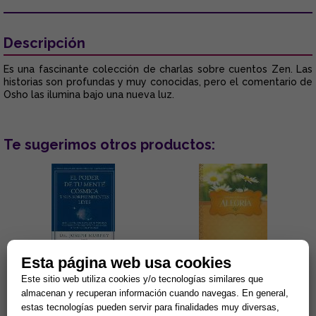
Descripción
Es una fascinante colección de charlas sobre cuentos Zen. Las
historias son profundas y muy conocidas, pero el comentario de
Osho las ilumina bajo una nueva luz.
Te sugerimos otros productos:
Esta página web usa cookies
Este sitio web utiliza cookies y/o tecnologías similares que
EL PODER DE TU MENTE
ALEGRÍA
CÓSMICA Y SUS
almacenan y recuperan información cuando navegas. En general,
SORPRENDENTES LEYES
estas tecnologías pueden servir para finalidades muy diversas,
La fe, la sanación, el contacto
Esta deliciosa colección de