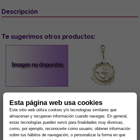
Descripción
Te sugerimos otros productos:
PENDIENTES ACERO DORADO
COLGANTE ACERO 3º CHAKRA
OJOS TURCOS COLOR LILA
MANIPURA PLEXO SOLAR.
Esta página web usa cookies
CON PESTAÑAS BRILLANTES
(PARA DONUT)
Este sitio web utiliza cookies y/o tecnologías similares que
...
Manipura, chakra del ombligo,
almacenan y recuperan información cuando navegas. En general,
chakra del plexo solar: Se
encuentra en la parte superior
estas tecnologías pueden servir para finalidades muy diversas,
del abdomen en la zona...
5,00 €
8,42 €
como, por ejemplo, reconocerte como usuario, obtener información
sobre tus hábitos de navegación, o personalizar la forma en que
Comprar
Comprar