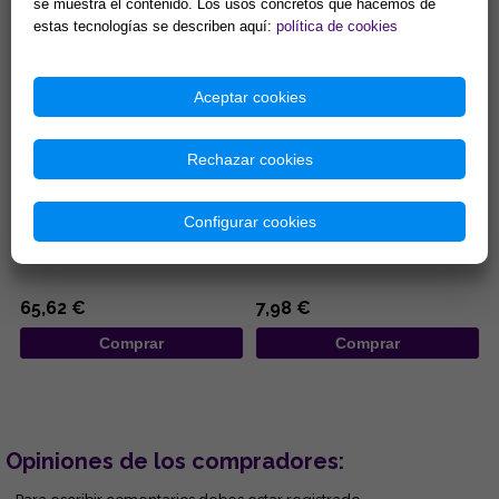
se muestra el contenido. Los usos concretos que hacemos de
estas tecnologías se describen aquí:
política de cookies
Aceptar cookies
Rechazar cookies
COLGANTE PLATA MISU-
COLGANTE ACERO LOBO
DOMOE ZIRCONITAS
AULLANDO SOBRE LUNA CON
Configurar cookies
PENTACULO ENTRELAZADO
...
...
65,62 €
7,98 €
Comprar
Comprar
Opiniones de los compradores: