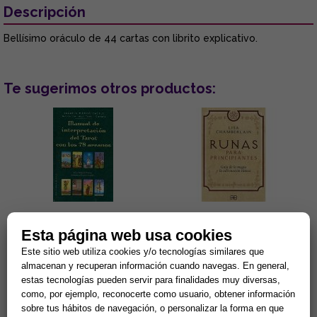
Descripción
Bellísimo oráculo de 44 cartas con librito explicativo.
Te sugerimos otros productos:
MANUAL DE INTERPRETACIÓN
RUNAS PARA PRINCIPIANTES:
Esta página web usa cookies
DEL TAROT CON LOS 78
GUÍA DE LA MAGIA Y LA
ARCANOS
ADIVINACIÓN RÚNICA
Este sitio web utiliza cookies y/o tecnologías similares que
Lectura de la boda o
Lisa Charberlain sigue
almacenan y recuperan información cuando navegas. En general,
convivencia de la pareja, del
ofreciédonos prácticos
estas tecnologías pueden servir para finalidades muy diversas,
embarazo, de los negocios,
manuales para iniciarnos en las
del pleito, de la salud... Éstas...
diferentes disciplinas
como, por ejemplo, reconocerte como usuario, obtener información
15,38 €
9,62 €
esotérica...
sobre tus hábitos de navegación, o personalizar la forma en que