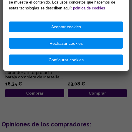
Comprar
Comprar
se muestra el contenido. Los usos concretos que hacemos de
estas tecnologías se describen aquí:
política de cookies
Aceptar cookies
Rechazar cookies
EL TAROT DE MARSELLA, AL
TAROT DE MARSELLA:
DESCUBIERTO
SIMBOLOGÍA DINÁMICA Y
Configurar cookies
CLAVES SECRETAS MÁGICAS
Completo volumen para
...
aprender a interpretar la
baraja completa de Marsella....
16,35 €
23,08 €
Comprar
Comprar
Opiniones de los compradores: