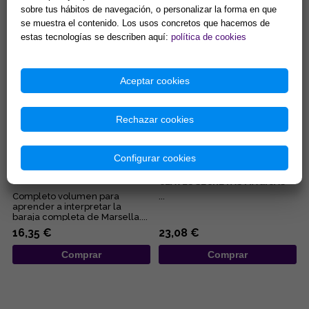
embarazo, de los negocios,
manuales para iniciarnos en las
sobre tus hábitos de navegación, o personalizar la forma en que
del pleito, de la salud... Éstas...
diferentes disciplinas
15,38 €
9,62 €
esotérica...
se muestra el contenido. Los usos concretos que hacemos de
estas tecnologías se describen aquí:
política de cookies
Comprar
Comprar
Aceptar cookies
Rechazar cookies
Configurar cookies
EL TAROT DE MARSELLA, AL
TAROT DE MARSELLA:
DESCUBIERTO
SIMBOLOGÍA DINÁMICA Y
CLAVES SECRETAS MÁGICAS
Completo volumen para
...
aprender a interpretar la
baraja completa de Marsella....
16,35 €
23,08 €
Comprar
Comprar