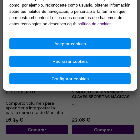
como, por ejemplo, reconocerte como usuario, obtener información
Lectura de la boda o
Lisa Charberlain sigue
convivencia de la pareja, del
ofreciédonos prácticos
sobre tus hábitos de navegación, o personalizar la forma en que
embarazo, de los negocios,
manuales para iniciarnos en las
se muestra el contenido. Los usos concretos que hacemos de
del pleito, de la salud... Éstas...
diferentes disciplinas
15,38 €
9,62 €
estas tecnologías se describen aquí:
política de cookies
esotérica...
Comprar
Comprar
Aceptar cookies
Rechazar cookies
Configurar cookies
EL TAROT DE MARSELLA, AL
TAROT DE MARSELLA:
DESCUBIERTO
SIMBOLOGÍA DINÁMICA Y
CLAVES SECRETAS MÁGICAS
Completo volumen para
...
aprender a interpretar la
baraja completa de Marsella....
16,35 €
23,08 €
Comprar
Comprar