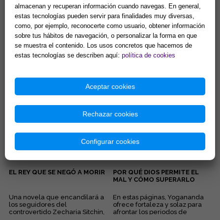
almacenan y recuperan información cuando navegas. En general,
estas tecnologías pueden servir para finalidades muy diversas,
EL PODER DE TU MENTE
ALEGRÍA
como, por ejemplo, reconocerte como usuario, obtener información
CÓSMICA Y SUS
SORPRENDENTES LEYES
sobre tus hábitos de navegación, o personalizar la forma en que
La fe, la sanación, el contacto
Esta deliciosa colección de
se muestra el contenido. Los usos concretos que hacemos de
con la mente cósmica, el
libritos en formato bolsillo te
estas tecnologías se describen aquí:
política de cookies
coraje, la seguridad... Éstas son
acercará a los pensamientos
algunas de las quin...
de Elizabeth Clare Pro...
13,46 €
8,65 €
Comprar
Comprar
Aceptar cookies
Rechazar cookies
Configurar cookies
EL REY QUE SE NEGÓ A MORIR
POR QUÉ DIOS PERMITE EL
MAL Y CÓMO SUPERARLO
Una novela que encandilará a
En estas páginas, Yogananda
los seguidores del
ofrece fortaleza y solaz para
controvertido Zecharia Sitchin,
afrontar los periodos de
pues en ella combina sus
adversidad al esclarecer lo...