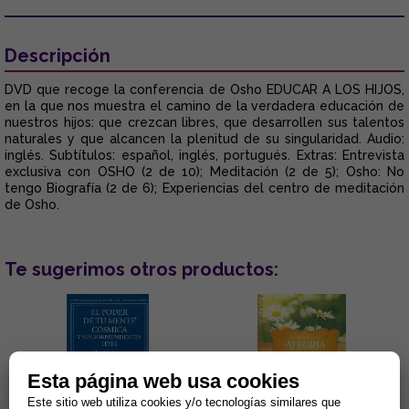
Descripción
DVD que recoge la conferencia de Osho EDUCAR A LOS HIJOS,
en la que nos muestra el camino de la verdadera educación de
nuestros hijos: que crezcan libres, que desarrollen sus talentos
naturales y que alcancen la plenitud de su singularidad. Audio:
inglés. Subtítulos: español, inglés, portugués. Extras: Entrevista
exclusiva con OSHO (2 de 10); Meditación (2 de 5); Osho: No
tengo Biografía (2 de 6); Experiencias del centro de meditación
de Osho.
Te sugerimos otros productos:
Esta página web usa cookies
Este sitio web utiliza cookies y/o tecnologías similares que